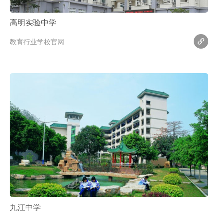
高明实验中学
教育行业学校官网
九江中学