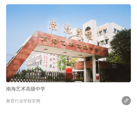
南海艺术高级中学
教育行业学校官网