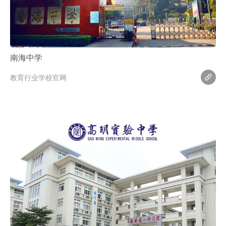
南海中学
教育行业学校官网